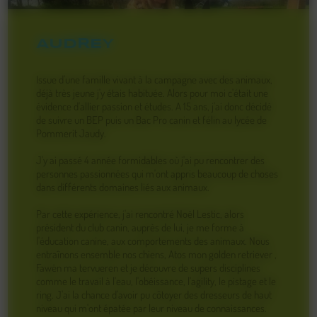
AUDREY
Issue d'une famille vivant à la campagne avec des animaux,
déjà très jeune j'y étais habituée. Alors pour moi c'était une
évidence d'allier passion et études. A 15 ans, j'ai donc décidé
de suivre un BEP puis un Bac Pro canin et félin au lycée de
Pommerit Jaudy.
J'y ai passé 4 année formidables où j'ai pu rencontrer des
personnes passionnées qui m'ont appris beaucoup de choses
dans différents domaines liés aux animaux.
Par cette expérience, j'ai rencontré Noël Lestic, alors
président du club canin, auprès de lui, je me forme à
l'éducation canine, aux comportements des animaux. Nous
entraînons ensemble nos chiens, Atos mon golden retriever ,
Fawën ma tervueren et je découvre de supers disciplines
comme le travail à l'eau, l'obéissance, l'agility, le pistage et le
ring. J'ai la chance d'avoir pu côtoyer des dresseurs de haut
niveau qui m'ont épatée par leur niveau de connaissances.