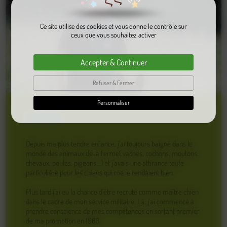
Ce site utilise des cookies et vous donne le contrôle sur
ceux que vous souhaitez activer
Accepter & Continuer
Refuser & Fermer
Personnaliser
NOËL
Depuis ma plus tendre enfance, j'ai toujours baigné dans le
monde des animaux de la ferme( vaches, cochons, moutons,
chevaux, poules, pigeons...) et j'avais une attirance toute
particulière pour les chiens qui me le rendaient bien.
Plus tard j'ai eu la chance d'être recruté comme maître chien
dans le cadre de mon service militaire. Là, j'ai commencé à
prendre conscience de mes compétences en sortant premier
de ma promotion en 1983.