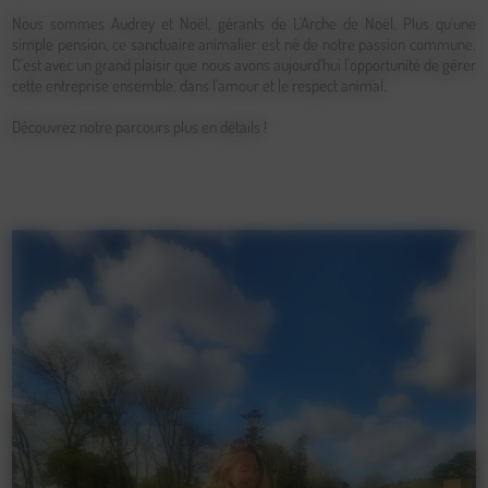
Nous sommes Audrey et Noël, gérants de L'Arche de Noël. Plus qu'une
simple pension, ce sanctuaire animalier est né de notre passion commune.
C'est avec un grand plaisir que nous avons aujourd'hui l'opportunité de gérer
cette entreprise ensemble, dans l'amour et le respect animal.
Découvrez notre parcours plus en détails !