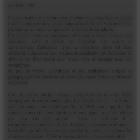
LE LIVRE - 10€
Ce livre raconte mon histoire avec les chiens qui ont partagé ma vie de
ma plus tendre enfance jusqu'à aujourd'hui. Certains s'y reconnaîtront,
j'en suis sûr, au moins sur quelques moments de complicités.
Ces histoires tristes ou heureuses ont le mérite d'avoir construit une
expérience riche et permis de compléter mes savoirs et
connaissances d'éducateur canin. La deuxième partie est donc
consacrée à des conseils en matière de socialisation et d'éducation du
chiot ou du chien adulte pour mieux vivre et partager avec son
compagnon.
ici, peu de théorie scientifique et des explications simples et
pédagogiques à la portée de tous afin que chacun puisse s'y retrouver
facilement.
Envie de mieux anticiper certains comportements de votre fidèle
compagnon, de communiquer plus facilement avec lui ? « Grandir
avec son chien », livre publié par Noël en 2019, saura apporter des
réponses concrètes à vos questions et vous guider vers une relation
plus saine avec votre animal – basée sur l’affection et la
compréhension mutuelle. Un brin d’expertise, beaucoup d’émotions :
la recette parfaite d’un ouvrage complet qui ravira les curieux, les
amateurs de lecture… Et les amoureux de nos amis à quatre pattes !