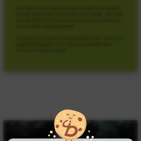
Avec Noël, on se comprend et notre complicité est évidente.
De cette relation forte, nous créons notre famille, notre chez-
nous devient notre arche où nous nous faisons un plaisir de
vous accueillir chaleureusement.
C'est avec une immense fierté que depuis 10 ans, nous avons
l'opportunité de gérer notre entreprise ensemble dans
l'amour et le respect animal.