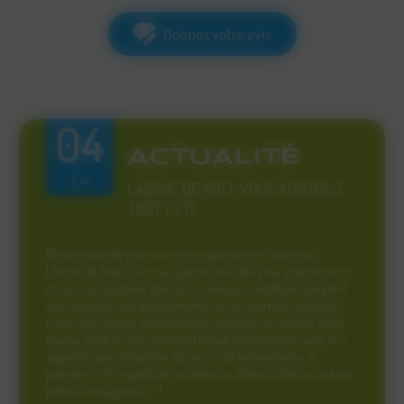
Donnez votre avis
04
ACTUALITÉ
Juin
L'ARCHE DE NOEL VOUS ACCUEILLE
TOUT L'ÉTÉ
Bonne nouvelle pour tous les propriétaires d’animaux :
L’Arche de Noël ouvre ses portes tout l’été pour prendre soin
de vos compagnons dans les meilleures conditions pendant
vos vacances, vos déplacements ou vos journées chargées.
Parce que chaque animal mérite attention et confort, notre
équipe veille au bien-être de chaque pensionnaire avec une
approche personnalisée, basée sur la bienveillance, la
patience et le respect de ses besoins. Chiens, chats et autres
petits compagnons [...]