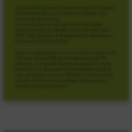
J'ai donc décidé d'acheter mon premier chien ( un malinois)
et de m'inscrire dans un club canin pour participer à des
concours de travail en ring.
Les réussites dans ce sport canin se sont accumulées
d'année en année pour atteindre le plus haut niveau entre
2011 ET 2014 (champion de Bretagne puis 5e sélectionné au
championnat de France de 2014).
Toutes ces expériences m'ont amené à créer le club canin de
Pommerit Jaudy en 2001 qui à compté jusqu'à plus 120
adhérents. J'y ai rencontré Audrey qui partageait la même
passion que moi. Nous avons tout naturellement décidé de
créer notre pension canine en 2013 dans la ferme où je suis
né. Notre volonté commune: partager notre amour pour
animaux au plus grand nombre.