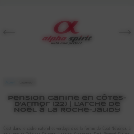
/
Accueil
La pension
Pension canine en Côtes-
d'Armor (22) | L'Arche de
Noël à La Roche-Jaudy
C’est dans le cadre naturel et verdoyant de la ferme de Coat Névénez, à
deux pas de Tréguier, Paimpol, Lannion, Guingamp, Prat, Bégard, Plouha,