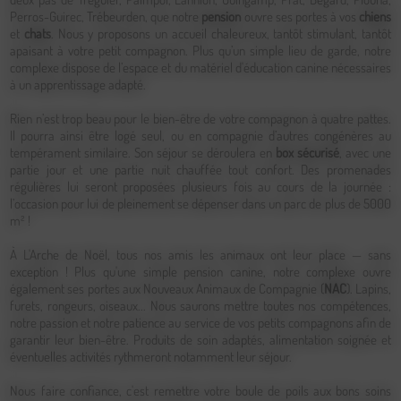
Perros-Guirec, Trébeurden, que notre
pension
ouvre ses portes à vos
chiens
et
chats
. Nous y proposons un accueil chaleureux, tantôt stimulant, tantôt
apaisant à votre petit compagnon. Plus qu’un simple lieu de garde, notre
complexe dispose de l’espace et du matériel d'éducation canine nécessaires
à un apprentissage adapté.
Rien n’est trop beau pour le bien-être de votre compagnon à quatre pattes.
Il pourra ainsi être logé seul, ou en compagnie d’autres congénères au
tempérament similaire. Son séjour se déroulera en
box sécurisé
, avec une
partie jour et une partie nuit chauffée tout confort. Des promenades
régulières lui seront proposées plusieurs fois au cours de la journée :
l’occasion pour lui de pleinement se dépenser dans un parc de plus de 5000
m² !
À L'Arche de Noël, tous nos amis les animaux ont leur place — sans
exception ! Plus qu'une simple pension canine, notre complexe ouvre
également ses portes aux Nouveaux Animaux de Compagnie (
NAC
). Lapins,
furets, rongeurs, oiseaux... Nous saurons mettre toutes nos compétences,
notre passion et notre patience au service de vos petits compagnons afin de
garantir leur bien-être. Produits de soin adaptés, alimentation soignée et
éventuelles activités rythmeront notamment leur séjour.
Nous faire confiance, c'est remettre votre boule de poils aux bons soins