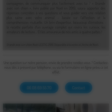
compagnon, de communiquer plus facilement avec lui ? « Grandir
avec son chien », livre publié par Noël en 2019, saura apporter des
réponses concrètes à vos questions et vous guider vers une relation
plus saine avec votre animal – basée sur l’affection et la
compréhension mutuelle. Un brin d’expertise, beaucoup d’émotions :
la recette parfaite d’un ouvrage complet qui ravira les curieux, les
amateurs de lecture… Et les amoureux de nos amis à quatre pattes !
Grandir avec son chien
, Noël LESTIC, 2019. Disponible à la vente à L'Arche de Noël.
Une question sur notre pension, envie de prendre rendez-vous ? Contactez-
nous dès à présent par téléphone, ou via le formulaire en ligne prévu à cet
effet.
06 08 69 55 70
Contact