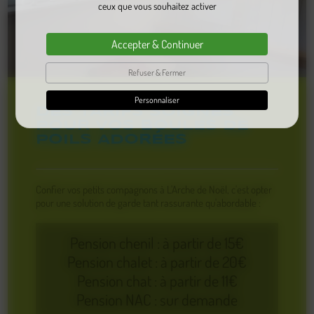
ceux que vous souhaitez activer
Accepter & Continuer
Refuser & Fermer
Personnaliser
DES TARIFS SOIGNÉS
POUR VOS BOULES DE
POILS ADORÉES
Confier vos petits compagnons à L'Arche de Noël, c'est opter
pour une solution de garde tant rassurante qu'abordable :
Pension chenil : à partir de 15€
Pension chalet : à partir de 20€
Pension chat : à partir de 11€
Pension NAC : sur demande