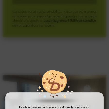
Caractère, personnalité, sensibilité… Parce que votre animal
est unique, nous prenons bien soin d’apprendre à le connaître
afin de lui proposer un
accompagnement 100% personnalisé
,
qui correspondra à ses besoins.
Ce site utilise des cookies et vous donne le contrôle sur