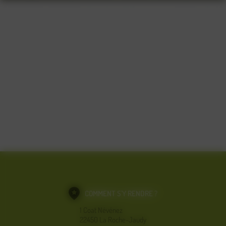
COMMENT S'Y RENDRE ?
1 Coat Névénez
22450 La Roche-Jaudy