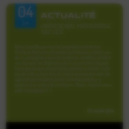
04
ACTUALITÉ
Juin
L'ARCHE DE NOEL VOUS ACCUEILLE
TOUT L'ÉTÉ
Bonne nouvelle pour tous les propriétaires d’animaux :
L’Arche de Noël ouvre ses portes tout l’été pour prendre soin
de vos compagnons dans les meilleures conditions pendant
vos vacances, vos déplacements ou vos journées chargées.
Parce que chaque animal mérite attention et confort, notre
équipe veille au bien-être de chaque pensionnaire avec une
approche personnalisée, basée sur la bienveillance, la
patience et le respect de ses besoins. Chiens, chats et autres
petits compagnons [...]
En savoir plus