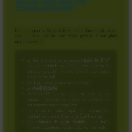
POUR VOS PETITS
COMPAGNONS !
Offrir un séjour à L'Arche de Noël à votre chien ou votre chat,
c'est lui faire profiter d'un cadre propice à son plein
épanouissement :
Un domaine doté de multiples
chenils de 12 m²
chacun, individuels (ou collectifs dans le cas où les
animaux sont de la même famille), avec partie
jour et partie nuit
Six chalets avec petite courette annexe
Un
chenil d'attente
Deux balades par jour dans un parc de 0.5
hectare intégralement clôturé et surveillé en
permanence par des caméras
La présence systématique des accueillants,
résidant sur place au Manoir de Coat Névénez
Des
créneaux de garde flexibles
et à durée
illimitée : quotidiens, hebdomadaires, mensuels…