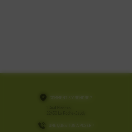
COMMENT S'Y RENDRE ?
1 Coat Névénez
22450 La Roche-Jaudy
UNE QUESTION À POSER ?