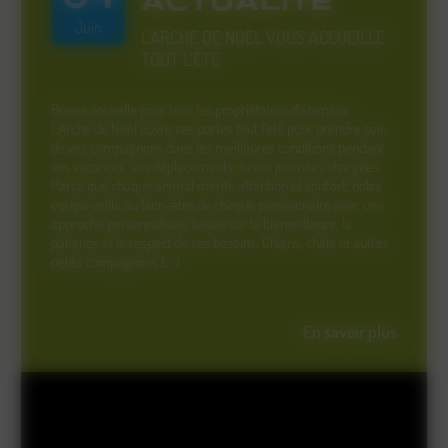
ACTUALITÉ
Juin
L'ARCHE DE NOEL VOUS ACCUEILLE
TOUT L'ÉTÉ
Bonne nouvelle pour tous les propriétaires d’animaux :
L’Arche de Noël ouvre ses portes tout l’été pour prendre soin
de vos compagnons dans les meilleures conditions pendant
vos vacances, vos déplacements ou vos journées chargées.
Parce que chaque animal mérite attention et confort, notre
équipe veille au bien-être de chaque pensionnaire avec une
approche personnalisée, basée sur la bienveillance, la
patience et le respect de ses besoins. Chiens, chats et autres
petits compagnons [...]
En savoir plus