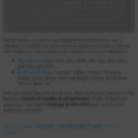
Votre chiot ou votre chien a des
problèmes de comportement
? Vous
souhaitez faire appel à un éducateur canin ? L'Arche de Noël dresseur
comportementaliste et éducateur canin vous propose son aide pour
comprendre et éduquer ou rééduquer votre compagnon à quatre
pattes à Perros-Guirec et ses environs.
Noël et Audrey, vos coachs d'accompagnement proposent des cours
individuels et collectifs sur un terrain privé de plusieurs hectares. Forts de
notre expérience, nous proposons des solutions sur-mesure adaptées à :
Tous types de chiens :
chiot, chien adulte, chien âgé, chien senior,
petit chien, gros chien…
Toute race de chiens :
Labrador, Golden retriever, Chihuahua,
Bulldog anglais, Berger allemand, Beagle, Caniche, Bichon frisé,
Shih Tzu, Boxer, etc.
Quels que soient l'âge et la race de votre chien, sachez qu'il n'est jamais trop
tard pour
résoudre les troubles du comportement
. L'Arche de Noël vous
guidera pas à pas dans le
dressage de votre chien
, quels que soient les
problèmes rencontrés.
Vous souhaitez
contacter votre éducateur canin
à Perros-
Guirec ?