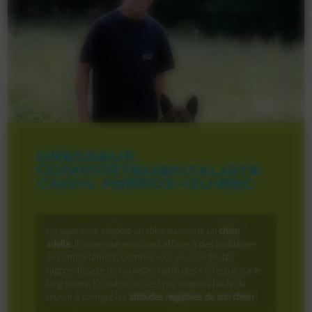
DRESSEUR
COMPORTEMENTALISTE
CANIN PERROS-GUIREC
Lorsque vous adoptez un chiot ou même un
chien
adulte
, il arrive que vous ayez affaire à des problèmes
de comportement. Comme vous vous en doutez,
l'apprentissage de nouvelles habitudes s'effectue sur le
long terme. En outre, ce n'est pas toujours facile de
réussir à corriger les
attitudes négatives de son chien
!