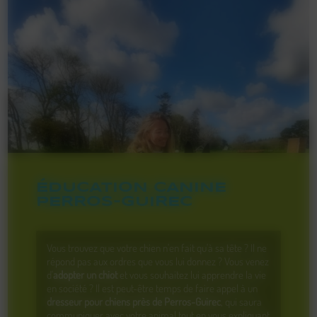
ÉDUCATION CANINE
PERROS-GUIREC
Vous trouvez que votre chien n'en fait qu'à sa tête ? Il ne
répond pas aux ordres que vous lui donnez ? Vous venez
d'
adopter un chiot
et vous souhaitez lui apprendre la vie
en société ? Il est peut-être temps de faire appel à un
dresseur pour chiens près de Perros-Guirec
, qui saura
communiquer avec votre animal tout en vous expliquant