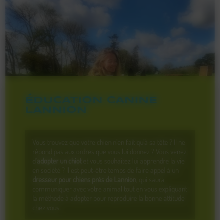
ÉDUCATION CANINE
LANNION
Vous trouvez que votre chien n'en fait qu'à sa tête ? Il ne
répond pas aux ordres que vous lui donnez ? Vous venez
d'
adopter un chiot
et vous souhaitez lui apprendre la vie
en société ? Il est peut-être temps de faire appel à un
dresseur pour chiens près de Lannion
, qui saura
communiquer avec votre animal tout en vous expliquant
la méthode à adopter pour reproduire la bonne attitude
chez vous.