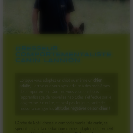
DRESSEUR
COMPORTEMENTALISTE
CANIN LANNION
Lorsque vous adoptez un chiot ou même un
chien
adulte
, il arrive que vous ayez affaire à des problèmes
de comportement. Comme vous vous en doutez,
l'apprentissage de nouvelles habitudes s'effectue sur le
long terme. En outre, ce n'est pas toujours facile de
réussir à corriger les
attitudes négatives de son chien
!
L'Arche de Noël, dresseur comportementaliste canin, se
spécialise dans la rééducation canine, adaptée notamment