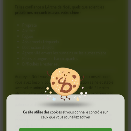
Faites confiance à L'Arche de Noël, quels que soient les
problèmes rencontrés avec votre chien
:
Propreté
Apathie
Fugues
Aboiements fréquents
Destruction d'objets
Agressivité envers les humains ou les autres chiens
Peurs et angoisses handicapantes
Difficultés à rester seul
Audrey et Nöel vous donneront aussi tous les conseils dont
vous avez besoin, pour retrouver une relation saine et stable
avec votre
animal de compagnie
. Notre priorité ? Le bien-
être de votre petit compagnon ! Forts de notre expérience et
de notre amour pour les animaux, nous faisons preuve d'une
patience et d'une adaptabilité à toute épreuve.
Ce site utilise des cookies et vous donne le contrôle sur
Toutes nos
activités éducatives pour chien
sont réalisées en
ceux que vous souhaitez activer
compagnie d'un dresseur chien reconnu. Les chiens de tout
âge et de toutes races sont pris en charge par nos équipes.
Pour en savoir plus sur nos prestations, pour un conseil, une