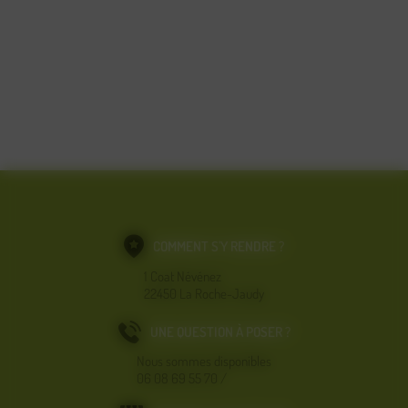
COMMENT S'Y RENDRE ?
1 Coat Névénez
22450 La Roche-Jaudy
UNE QUESTION À POSER ?
Nous sommes disponibles
06 08 69 55 70
/