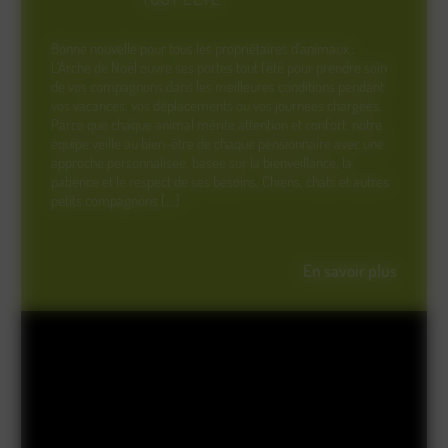
Bonne nouvelle pour tous les propriétaires d’animaux :
L’Arche de Noël ouvre ses portes tout l’été pour prendre soin
de vos compagnons dans les meilleures conditions pendant
vos vacances, vos déplacements ou vos journées chargées.
Parce que chaque animal mérite attention et confort, notre
équipe veille au bien-être de chaque pensionnaire avec une
approche personnalisée, basée sur la bienveillance, la
patience et le respect de ses besoins. Chiens, chats et autres
petits compagnons [...]
En savoir plus