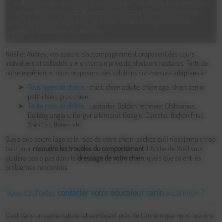
souhaitez faire appel à un éducateur canin ? L'Arche de Noël dresseur
comportementaliste et éducateur canin vous propose son aide pour
comprendre et éduquer ou rééduquer votre compagnon à quatre
pattes à Lannion et ses environs.
Noël et Audrey, vos coachs d'accompagnement proposent des cours
individuels et collectifs sur un terrain privé de plusieurs hectares. Forts de
notre expérience, nous proposons des solutions sur-mesure adaptées à :
Tous types de chiens :
chiot, chien adulte, chien âgé, chien senior,
petit chien, gros chien…
Toute race de chiens :
Labrador, Golden retriever, Chihuahua,
Bulldog anglais, Berger allemand, Beagle, Caniche, Bichon frisé,
Shih Tzu, Boxer, etc.
Quels que soient l'âge et la race de votre chien, sachez qu'il n'est jamais trop
tard pour
résoudre les troubles du comportement
. L'Arche de Noël vous
guidera pas à pas dans le
dressage de votre chien
, quels que soient les
problèmes rencontrés.
Vous souhaitez
contacter votre éducateur canin
à Lannion ?
C’est dans un cadre naturel et verdoyant près de Lannion que nous ouvrons