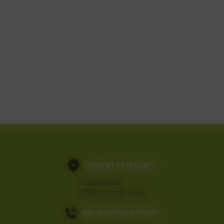
COMMENT S'Y RENDRE ?
1 Coat Névénez
22450 La Roche-Jaudy
UNE QUESTION À POSER ?