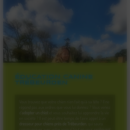
ÉDUCATION CANINE
TRÉBEURDEN
Vous trouvez que votre chien n'en fait qu'à sa tête ? Il ne
répond pas aux ordres que vous lui donnez ? Vous venez
d'
adopter un chiot
et vous souhaitez lui apprendre la vie
en société ? Il est peut-être temps de faire appel à un
dresseur pour chiens près de Trébeurden
, qui saura
communiquer avec votre animal tout en vous expliquant