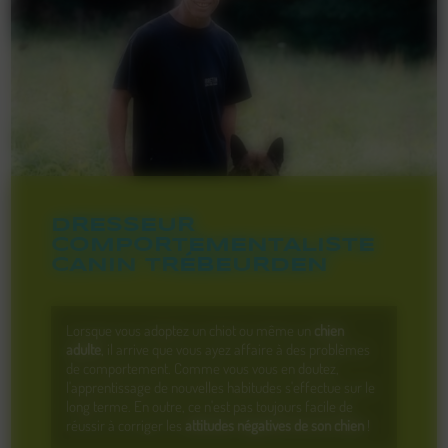
DRESSEUR
COMPORTEMENTALISTE
CANIN TRÉBEURDEN
Lorsque vous adoptez un chiot ou même un
chien
adulte
, il arrive que vous ayez affaire à des problèmes
de comportement. Comme vous vous en doutez,
l'apprentissage de nouvelles habitudes s'effectue sur le
long terme. En outre, ce n'est pas toujours facile de
réussir à corriger les
attitudes négatives de son chien
!