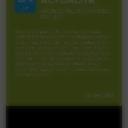
ACTUALITÉ
Juin
L'ARCHE DE NOEL VOUS ACCUEILLE
TOUT L'ÉTÉ
Bonne nouvelle pour tous les propriétaires d’animaux :
L’Arche de Noël ouvre ses portes tout l’été pour prendre soin
de vos compagnons dans les meilleures conditions pendant
vos vacances, vos déplacements ou vos journées chargées.
Parce que chaque animal mérite attention et confort, notre
équipe veille au bien-être de chaque pensionnaire avec une
approche personnalisée, basée sur la bienveillance, la
patience et le respect de ses besoins. Chiens, chats et autres
petits compagnons [...]
En savoir plus