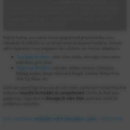
Votre chiot ou votre chien a des
problèmes de comportement
? Vous
souhaitez faire appel à un éducateur canin ? L'Arche de Noël dresseur
comportementaliste et éducateur canin vous propose son aide pour
comprendre et éduquer ou rééduquer votre compagnon à quatre
pattes à Trébeurden et ses environs.
Noël et Audrey, vos coachs d'accompagnement proposent des cours
individuels et collectifs sur un terrain privé de plusieurs hectares. Forts de
notre expérience, nous proposons des solutions sur-mesure adaptées à :
Tous types de chiens :
chiot, chien adulte, chien âgé, chien senior,
petit chien, gros chien…
Toute race de chiens :
Labrador, Golden retriever, Chihuahua,
Bulldog anglais, Berger allemand, Beagle, Caniche, Bichon frisé,
Shih Tzu, Boxer, etc.
Quels que soient l'âge et la race de votre chien, sachez qu'il n'est jamais trop
tard pour
résoudre les troubles du comportement
. L'Arche de Noël vous
guidera pas à pas dans le
dressage de votre chien
, quels que soient les
problèmes rencontrés.
Vous souhaitez
contacter votre éducateur canin
à Trébeurden
?